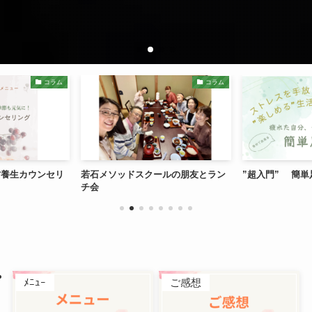
コラム
コラム
方養生カウンセリ
若石メソッドスクールの朋友とラン
”超入門” 簡単
チ会
ﾒﾆｭｰ
ご感想