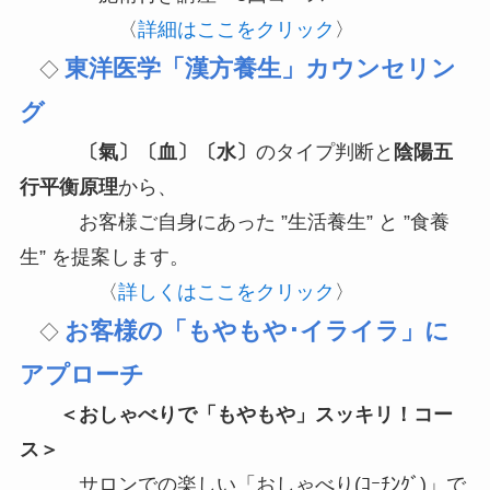
〈
詳細はここをクリック
〉
東洋医学「漢方養生」カウンセリン
◇
グ
〔氣〕〔血〕〔水〕
のタイプ判断と
陰陽五
行平衡原理
から、
お客様ご自身にあった ”生活養生” と ”食養
生” を提案します。
〈
詳しくはここをクリック
〉
お客様の「もやもや･イライラ」に
◇
アプローチ
＜
おしゃべりで「もやもや」スッキリ！コー
ス
＞
サロンでの楽しい「おしゃべり(ｺｰﾁﾝｸﾞ)」で