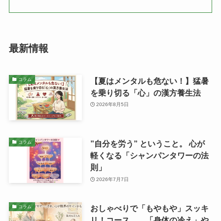
最新情報
【夏はメンタルも危ない！】猛暑
コラム
を乗り切る「心」の漢方養生法
2026年8月5日
”自分を労う” ということ。 心が
コラム
軽くなる「シャンパンタワーの法
則」
2026年7月7日
おしゃべりで「もやもや」スッキ
コラム
リ！コース 「身体の冷え」や