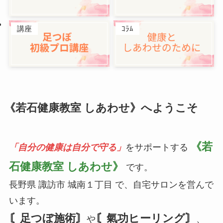
講座
ｺﾗﾑ
《若石健康教室 しあわせ》へようこそ
《若
「自分の健康は自分で守る」
をサポートする
石健康教室 しあわせ》
です。
長野県 諏訪市 城南１丁目 で、自宅サロンを営んで
います。
〘足つぼ施術〙
〘氣功ヒーリング〙
や
、